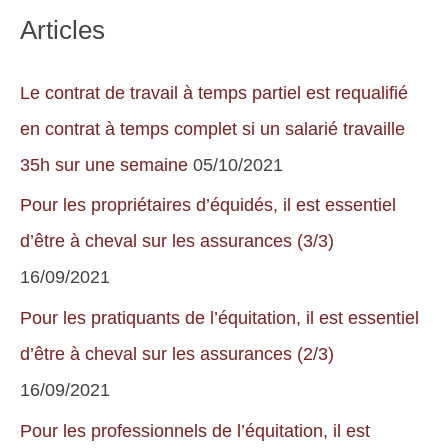
Articles
Centre
Equestre
Le contrat de travail à temps partiel est requalifié
durant
une
en contrat à temps complet si un salarié travaille
balade
35h sur une semaine
05/10/2021
entre
Pour les propriétaires d’équidés, il est essentiel
amis
d’être à cheval sur les assurances (3/3)
ne
16/09/2021
peut
Pour les pratiquants de l’équitation, il est essentiel
pas
d’être à cheval sur les assurances (2/3)
être
16/09/2021
engagée
si
Pour les professionnels de l’équitation, il est