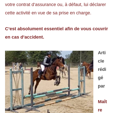
votre contrat d’assurance ou, à défaut, lui déclarer
cette activité en vue de sa prise en charge.
C’est absolument essentiel afin de vous couvrir
en cas d’accident.
Arti
cle
rédi
gé
par
Maît
re