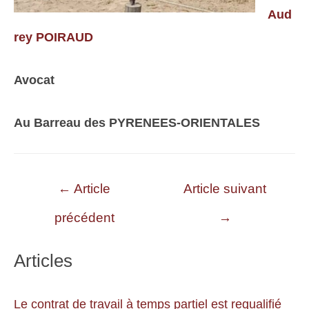
Aud
rey POIRAUD
Avocat
Au Barreau des PYRENEES-ORIENTALES
Navigation
←
Article
Article suivant
de
précédent
→
l’article
Articles
Le contrat de travail à temps partiel est requalifié